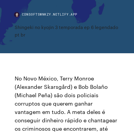
CDNSOFTSWNKZY.NETLIFY.APP
Shingeki no kyojin 3 temporada ep 6 legendado
pt br
No Novo México, Terry Monroe
(Alexander Skarsgård) e Bob Bolaño
(Michael Peña) são dois policiais
corruptos que querem ganhar
vantagem em tudo. A meta deles é
conseguir dinheiro rápido e chantagear
os criminosos que encontrarem, até