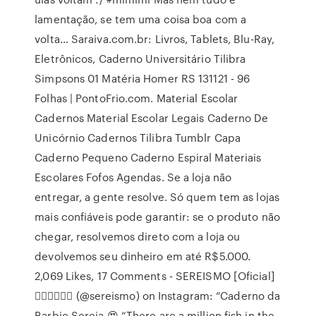
lamentação, se tem uma coisa boa com a
volta… Saraiva.com.br: Livros, Tablets, Blu-Ray,
Eletrônicos, Caderno Universitário Tilibra
Simpsons 01 Matéria Homer RS 131121 - 96
Folhas | PontoFrio.com. Material Escolar
Cadernos Material Escolar Legais Caderno De
Unicórnio Cadernos Tilibra Tumblr Capa
Caderno Pequeno Caderno Espiral Materiais
Escolares Fofos Agendas. Se a loja não
entregar, a gente resolve. Só quem tem as lojas
mais confiáveis pode garantir: se o produto não
chegar, resolvemos direto com a loja ou
devolvemos seu dinheiro em até R$5.000.
2,069 Likes, 17 Comments - SEREISMO [Oficial]
🧜🏻‍♀️🧜🏿‍♂️ (@sereismo) on Instagram: “Caderno da
Barbie Sereia 😍 “There are a million fish in the