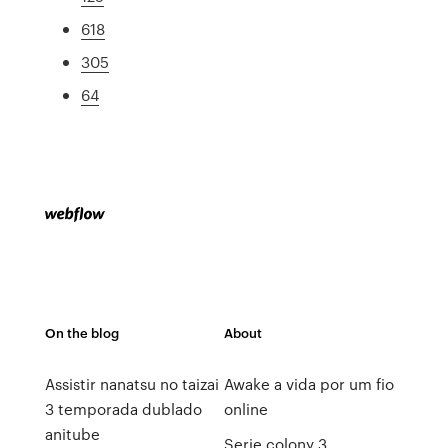
618
305
64
On the blog
About
Assistir nanatsu no taizai
Awake a vida por um fio
3 temporada dublado
online
anitube
Serie colony 3