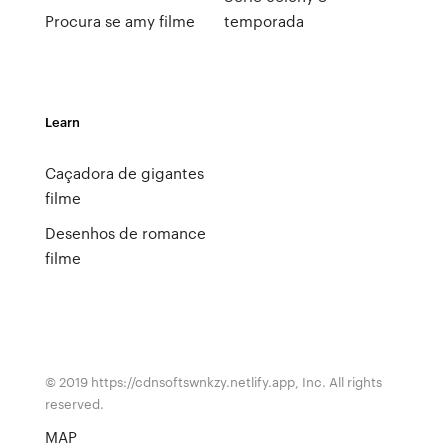
Procura se amy filme
temporada
Learn
Caçadora de gigantes
filme
Desenhos de romance
filme
© 2019 https://cdnsoftswnkzy.netlify.app, Inc. All rights
reserved.
MAP