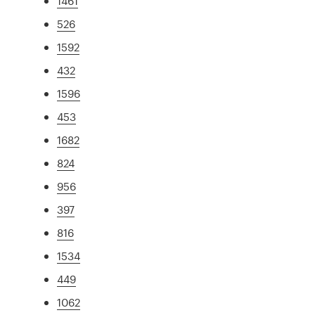
1461
526
1592
432
1596
453
1682
824
956
397
816
1534
449
1062