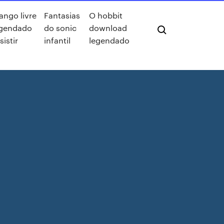
ango livre
Fantasias
O hobbit
egendado
do sonic
download
sistir
infantil
legendado