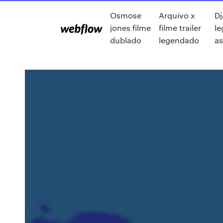
Osmose
Arquivo x
Dj
jones filme
filme trailer
l
dublado
legendado
as