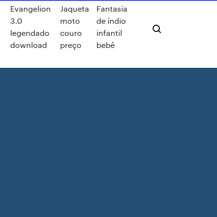
Evangelion
Jaqueta
Fantasia
3.0
moto
de índio
legendado
couro
infantil
download
preço
bebê