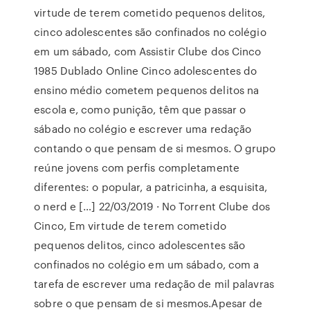
virtude de terem cometido pequenos delitos,
cinco adolescentes são confinados no colégio
em um sábado, com Assistir Clube dos Cinco
1985 Dublado Online Cinco adolescentes do
ensino médio cometem pequenos delitos na
escola e, como punição, têm que passar o
sábado no colégio e escrever uma redação
contando o que pensam de si mesmos. O grupo
reúne jovens com perfis completamente
diferentes: o popular, a patricinha, a esquisita,
o nerd e […] 22/03/2019 · No Torrent Clube dos
Cinco, Em virtude de terem cometido
pequenos delitos, cinco adolescentes são
confinados no colégio em um sábado, com a
tarefa de escrever uma redação de mil palavras
sobre o que pensam de si mesmos.Apesar de