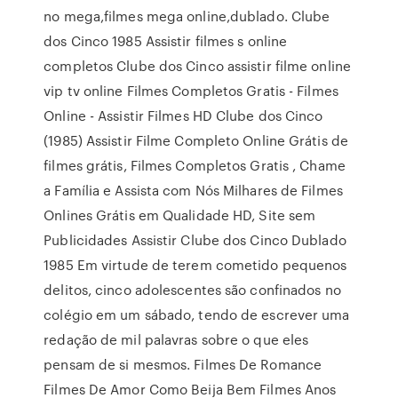
no mega,filmes mega online,dublado. Clube
dos Cinco 1985 Assistir filmes s online
completos Clube dos Cinco assistir filme online
vip tv online Filmes Completos Gratis - Filmes
Online - Assistir Filmes HD Clube dos Cinco
(1985) Assistir Filme Completo Online Grátis de
filmes grátis, Filmes Completos Gratis , Chame
a Família e Assista com Nós Milhares de Filmes
Onlines Grátis em Qualidade HD, Site sem
Publicidades Assistir Clube dos Cinco Dublado
1985 Em virtude de terem cometido pequenos
delitos, cinco adolescentes são confinados no
colégio em um sábado, tendo de escrever uma
redação de mil palavras sobre o que eles
pensam de si mesmos. Filmes De Romance
Filmes De Amor Como Beija Bem Filmes Anos