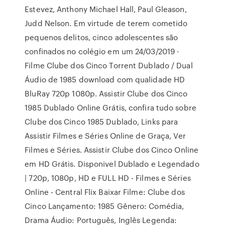
Estevez, Anthony Michael Hall, Paul Gleason,
Judd Nelson. Em virtude de terem cometido
pequenos delitos, cinco adolescentes são
confinados no colégio em um 24/03/2019 ·
Filme Clube dos Cinco Torrent Dublado / Dual
Áudio de 1985 download com qualidade HD
BluRay 720p 1080p. Assistir Clube dos Cinco
1985 Dublado Online Grátis, confira tudo sobre
Clube dos Cinco 1985 Dublado, Links para
Assistir Filmes e Séries Online de Graça, Ver
Filmes e Séries. Assistir Clube dos Cinco Online
em HD Grátis. Disponivel Dublado e Legendado
| 720p, 1080p, HD e FULL HD - Filmes e Séries
Online - Central Flix Baixar Filme: Clube dos
Cinco Lançamento: 1985 Gênero: Comédia,
Drama Áudio: Português, Inglês Legenda: