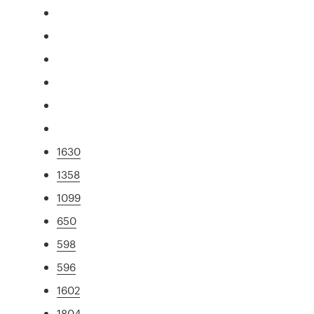
1630
1358
1099
650
598
596
1602
1804