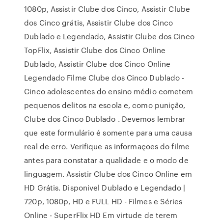
1080p, Assistir Clube dos Cinco, Assistir Clube
dos Cinco grátis, Assistir Clube dos Cinco
Dublado e Legendado, Assistir Clube dos Cinco
TopFlix, Assistir Clube dos Cinco Online
Dublado, Assistir Clube dos Cinco Online
Legendado Filme Clube dos Cinco Dublado -
Cinco adolescentes do ensino médio cometem
pequenos delitos na escola e, como punição,
Clube dos Cinco Dublado . Devemos lembrar
que este formulário é somente para uma causa
real de erro. Verifique as informaçoes do filme
antes para constatar a qualidade e o modo de
linguagem. Assistir Clube dos Cinco Online em
HD Grátis. Disponivel Dublado e Legendado |
720p, 1080p, HD e FULL HD - Filmes e Séries
Online - SuperFlix HD Em virtude de terem