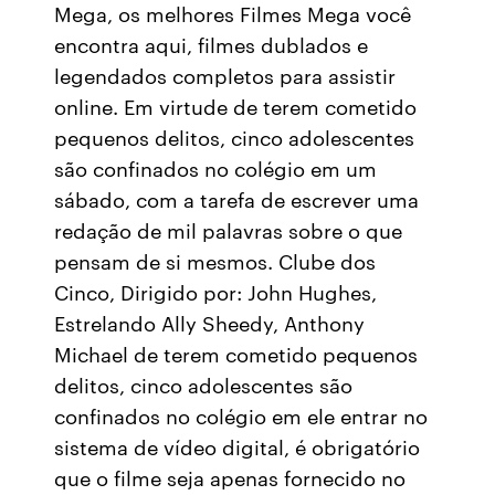
Mega, os melhores Filmes Mega você
encontra aqui, filmes dublados e
legendados completos para assistir
online. Em virtude de terem cometido
pequenos delitos, cinco adolescentes
são confinados no colégio em um
sábado, com a tarefa de escrever uma
redação de mil palavras sobre o que
pensam de si mesmos. Clube dos
Cinco, Dirigido por: John Hughes,
Estrelando Ally Sheedy, Anthony
Michael de terem cometido pequenos
delitos, cinco adolescentes são
confinados no colégio em ele entrar no
sistema de vídeo digital, é obrigatório
que o filme seja apenas fornecido no