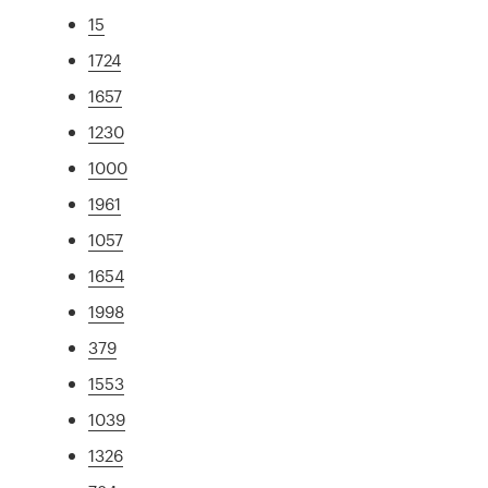
15
1724
1657
1230
1000
1961
1057
1654
1998
379
1553
1039
1326