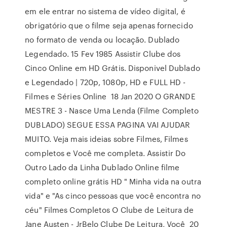
em ele entrar no sistema de vídeo digital, é
obrigatório que o filme seja apenas fornecido
no formato de venda ou locação. Dublado
Legendado. 15 Fev 1985 Assistir Clube dos
Cinco Online em HD Grátis. Disponivel Dublado
e Legendado | 720p, 1080p, HD e FULL HD -
Filmes e Séries Online 18 Jan 2020 O GRANDE
MESTRE 3 - Nasce Uma Lenda (Filme Completo
DUBLADO) SEGUE ESSA PAGINA VAI AJUDAR
MUITO. Veja mais ideias sobre Filmes, Filmes
completos e Você me completa. Assistir Do
Outro Lado da Linha Dublado Online filme
completo online grátis HD " Minha vida na outra
vida" e "As cinco pessoas que você encontra no
céu" Filmes Completos O Clube de Leitura de
Jane Austen - JrBelo Clube De Leitura, Você 20