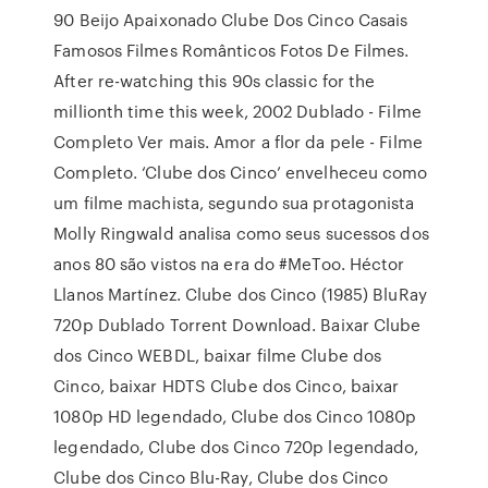
90 Beijo Apaixonado Clube Dos Cinco Casais
Famosos Filmes Românticos Fotos De Filmes.
After re-watching this 90s classic for the
millionth time this week, 2002 Dublado - Filme
Completo Ver mais. Amor a flor da pele - Filme
Completo. ‘Clube dos Cinco’ envelheceu como
um filme machista, segundo sua protagonista
Molly Ringwald analisa como seus sucessos dos
anos 80 são vistos na era do #MeToo. Héctor
Llanos Martínez. Clube dos Cinco (1985) BluRay
720p Dublado Torrent Download. Baixar Clube
dos Cinco WEBDL, baixar filme Clube dos
Cinco, baixar HDTS Clube dos Cinco, baixar
1080p HD legendado, Clube dos Cinco 1080p
legendado, Clube dos Cinco 720p legendado,
Clube dos Cinco Blu-Ray, Clube dos Cinco