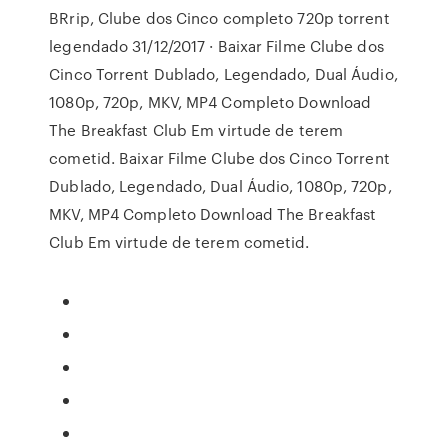
BRrip, Clube dos Cinco completo 720p torrent
legendado 31/12/2017 · Baixar Filme Clube dos
Cinco Torrent Dublado, Legendado, Dual Áudio,
1080p, 720p, MKV, MP4 Completo Download
The Breakfast Club Em virtude de terem
cometid. Baixar Filme Clube dos Cinco Torrent
Dublado, Legendado, Dual Áudio, 1080p, 720p,
MKV, MP4 Completo Download The Breakfast
Club Em virtude de terem cometid.