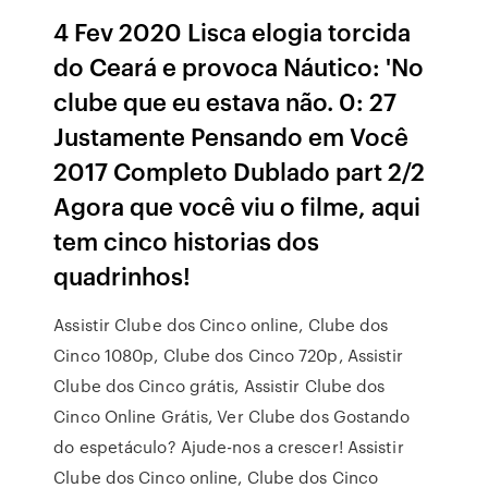
4 Fev 2020 Lisca elogia torcida
do Ceará e provoca Náutico: 'No
clube que eu estava não. 0: 27
Justamente Pensando em Você
2017 Completo Dublado part 2/2
Agora que você viu o filme, aqui
tem cinco historias dos
quadrinhos!
Assistir Clube dos Cinco online, Clube dos
Cinco 1080p, Clube dos Cinco 720p, Assistir
Clube dos Cinco grátis, Assistir Clube dos
Cinco Online Grátis, Ver Clube dos Gostando
do espetáculo? Ajude-nos a crescer! Assistir
Clube dos Cinco online, Clube dos Cinco