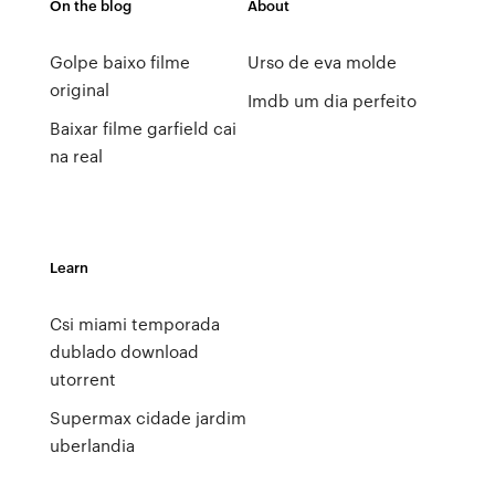
On the blog
About
Golpe baixo filme
Urso de eva molde
original
Imdb um dia perfeito
Baixar filme garfield cai
na real
Learn
Csi miami temporada
dublado download
utorrent
Supermax cidade jardim
uberlandia