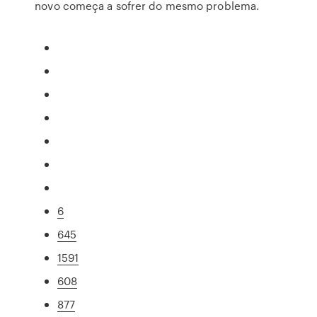
novo começa a sofrer do mesmo problema.
6
645
1591
608
877