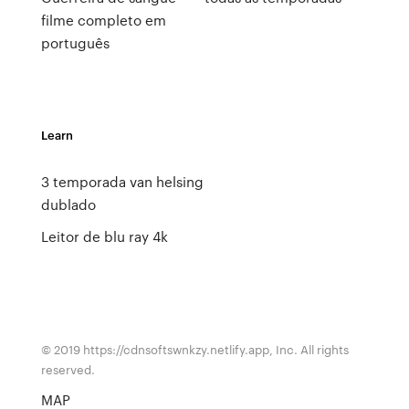
filme completo em
português
Learn
3 temporada van helsing
dublado
Leitor de blu ray 4k
© 2019 https://cdnsoftswnkzy.netlify.app, Inc. All rights
reserved.
MAP