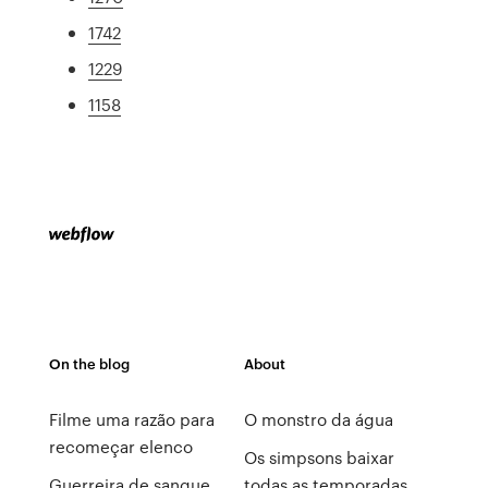
1742
1229
1158
On the blog
About
Filme uma razão para
O monstro da água
recomeçar elenco
Os simpsons baixar
Guerreira de sangue
todas as temporadas