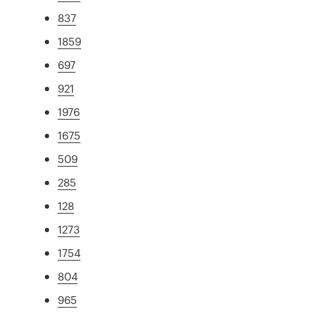
837
1859
697
921
1976
1675
509
285
128
1273
1754
804
965